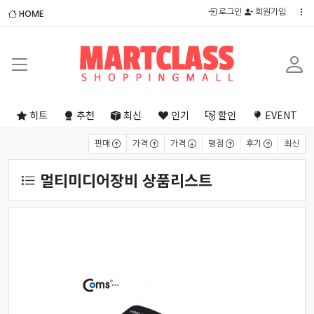
로그인
회원가입
HOME
히트
추천
최신
인기
할인
EVENT
상품 정렬
판매
가격
가격
평점
후기
최신
멀티미디어장비 상품리스트