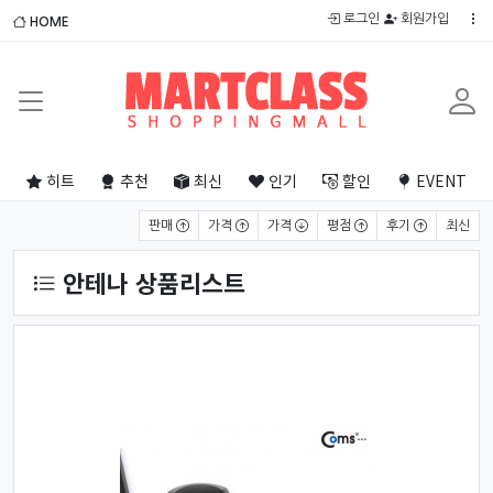
로그인
회원가입
HOME
히트
추천
최신
인기
할인
EVENT
상품 정렬
판매
가격
가격
평점
후기
최신
안테나 상품리스트