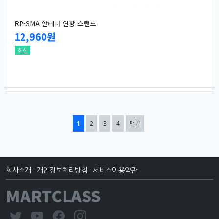
RP-SMA 안테나 연장 스탠드
12,960원
최신
열린
페이지
페이지
페이지
페이지
1
2
3
4
맨끝
회사소개
·
개인정보처리방침
·
서비스이용약관
MARTCLASS