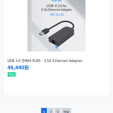
USB 3.0 컨버터 RJ45 - 2.5G Ethernet Adapter
46,440원
최신
열린
페이지
페이지
페이지
1
2
3
맨끝