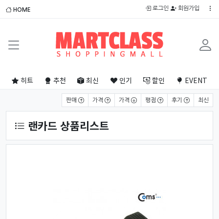
로그인
회원가입
HOME
히트
추천
최신
인기
할인
EVENT
상품 정렬
판매
가격
가격
평점
후기
최신
랜카드 상품리스트