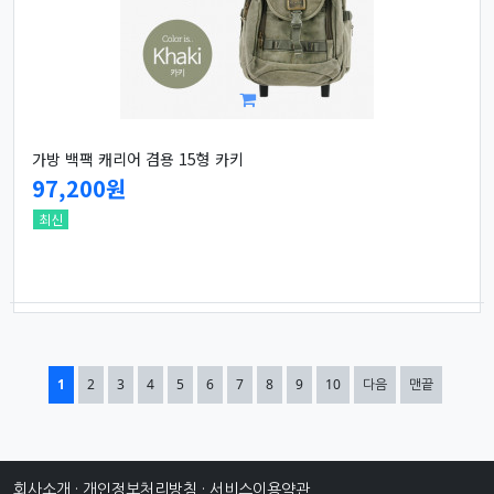
가방 백팩 캐리어 겸용 15형 카키
97,200원
최신
열린
페이지
페이지
페이지
페이지
페이지
페이지
페이지
페이지
페이지
페이지
1
2
3
4
5
6
7
8
9
10
다음
맨끝
회사소개
·
개인정보처리방침
·
서비스이용약관