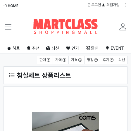
로그인
회원가입
HOME
히트
추천
최신
인기
할인
EVENT
상품 정렬
판매
가격
가격
평점
후기
최신
침실세트 상품리스트