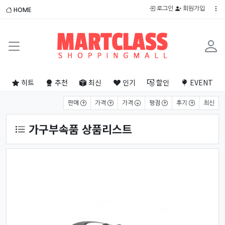
로그인
회원가입
HOME
히트
추천
최신
인기
할인
EVENT
상품 정렬
판매
가격
가격
평점
후기
최신
가구부속품 상품리스트