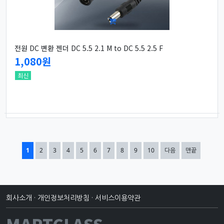
전원 DC 변환 젠더 DC 5.5 2.1 M to DC 5.5 2.5 F
1,080원
최신
열린
페이지
페이지
페이지
페이지
페이지
페이지
페이지
페이지
페이지
페이지
1
2
3
4
5
6
7
8
9
10
다음
맨끝
회사소개
·
개인정보처리방침
·
서비스이용약관