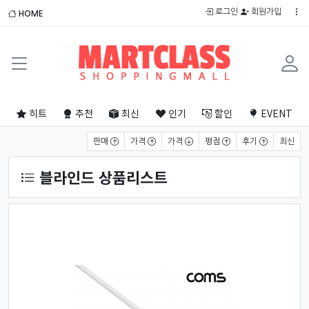
로그인
회원가입
HOME
히트
추천
최신
인기
할인
EVENT
상품 정렬
판매
가격
가격
평점
후기
최신
블라인드 상품리스트