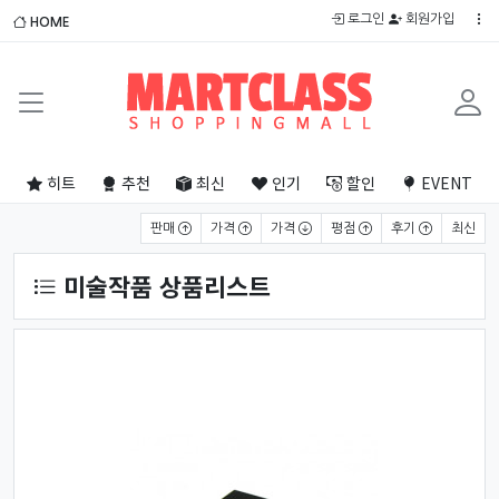
로그인
회원가입
HOME
히트
추천
최신
인기
할인
EVENT
상품 정렬
판매
가격
가격
평점
후기
최신
미술작품 상품리스트