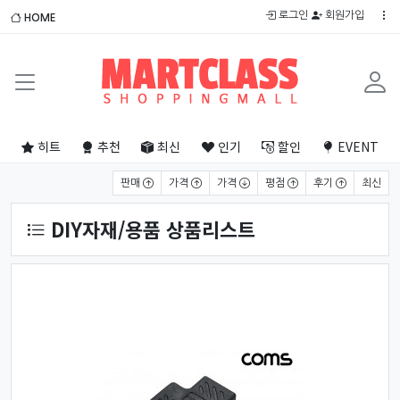
로그인
회원가입
HOME
히트
추천
최신
인기
할인
EVENT
상품 정렬
판매
가격
가격
평점
후기
최신
DIY자재/용품 상품리스트