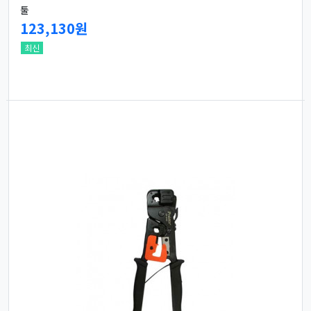
툴
123,130원
최신