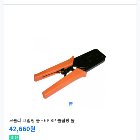
모듈라 크림핑 툴 - 6P 8P 클림핑 툴
42,660원
최신