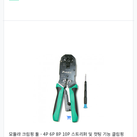
모듈라 크림핑 툴 - 4P 6P 8P 10P 스트리퍼 및 컷팅 기능 클림핑