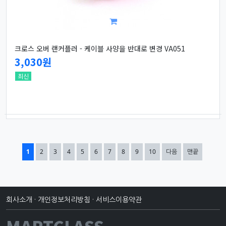
크로스 오버 랜커플러 - 케이블 사양을 반대로 변경 VA051
3,030원
최신
열린
페이지
페이지
페이지
페이지
페이지
페이지
페이지
페이지
페이지
페이지
1
2
3
4
5
6
7
8
9
10
다음
맨끝
회사소개
·
개인정보처리방침
·
서비스이용약관